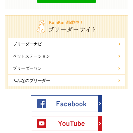
ブリーダーナビ
ペットステーション
ブリーダーワン
みんなのブリーダー