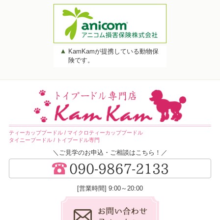
KamKamが提携している動物保
険です。
ティーカッププードル / マイクロティーカッププードル
タイニープードル / トイプードル専門
＼ご見学のお申込・ご相談はこちら！／
[営業時間] 9:00～20:00