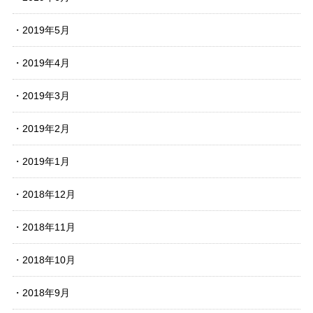
2019年5月
2019年4月
2019年3月
2019年2月
2019年1月
2018年12月
2018年11月
2018年10月
2018年9月