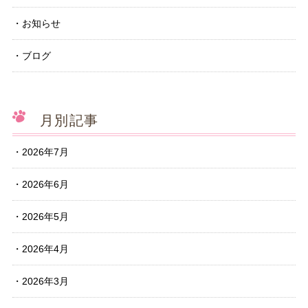
お知らせ
ブログ
月別記事
2026年7月
2026年6月
2026年5月
2026年4月
2026年3月