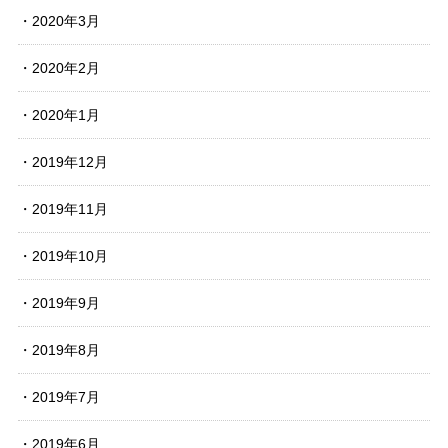
2020年3月
2020年2月
2020年1月
2019年12月
2019年11月
2019年10月
2019年9月
2019年8月
2019年7月
2019年6月