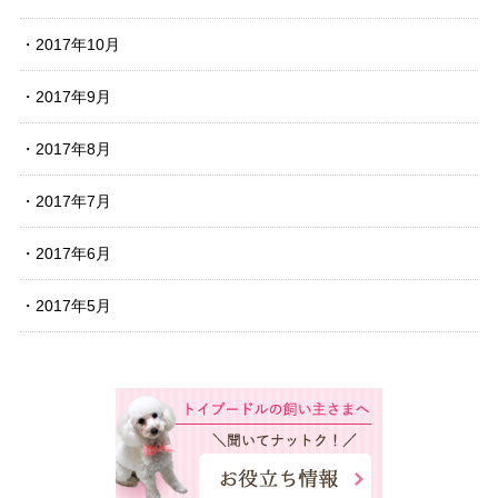
2017年10月
2017年9月
2017年8月
2017年7月
2017年6月
2017年5月