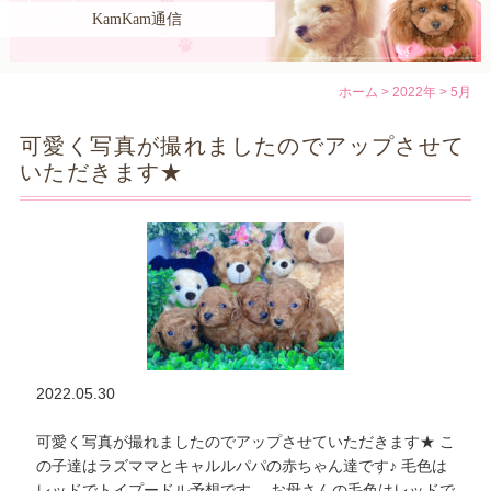
KamKam通信
KamKam
について
子犬紹介
ホーム
>
2022年
>
5月
お父さん犬お母さん犬
紹介
可愛く写真が撮れましたのでアップさせて
飼い主さん
ギャラリー
いただきます★
お引き渡し
までの流れ
よくあるご質問
トイプードルについて
KamKam通信
お役立ち情報
2022.05.30
可愛く写真が撮れましたのでアップさせていただきます★ こ
の子達はラズママとキャルルパパの赤ちゃん達です♪ 毛色は
レッドでトイプードル予想です。 お母さんの毛色はレッドで