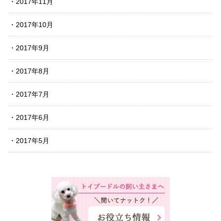
2017年11月
2017年10月
2017年9月
2017年8月
2017年7月
2017年6月
2017年5月