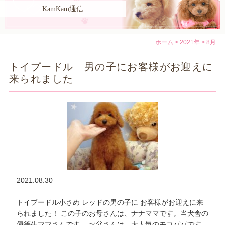
KamKam通信
KamKam
について
子犬紹介
ホーム
>
2021年
>
8月
お父さん犬お母さん犬
紹介
トイプードル 男の子にお客様がお迎えに
飼い主さん
ギャラリー
来られました
お引き渡し
までの流れ
よくあるご質問
トイプードルについて
KamKam通信
お役立ち情報
2021.08.30
トイプードル小さめ レッドの男の子に お客様がお迎えに来
られました！ この子のお母さんは、ナナママです。当犬舎の
優等生ママさんです。 お父さんは、大人気のモコパパです。