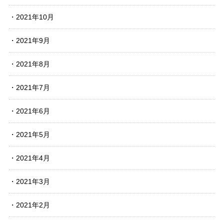
2021年10月
2021年9月
2021年8月
2021年7月
2021年6月
2021年5月
2021年4月
2021年3月
2021年2月