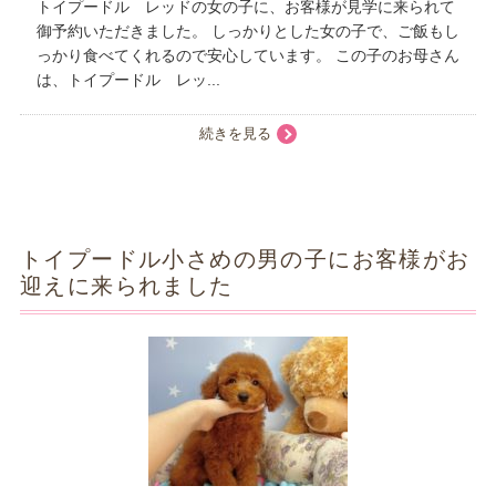
トイプードル レッドの女の子に、お客様が見学に来られて
御予約いただきました。 しっかりとした女の子で、ご飯もし
っかり食べてくれるので安心しています。 この子のお母さん
は、トイプードル レッ...
続きを見る
トイプードル小さめの男の子にお客様がお
迎えに来られました