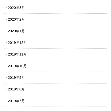
2020年3月
2020年2月
2020年1月
2019年12月
2019年11月
2019年10月
2019年9月
2019年8月
2019年7月