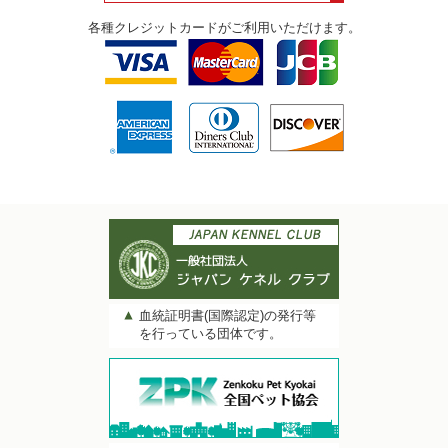
各種クレジットカードがご利用いただけます。
血統証明書(国際認定)の発行等
を行っている団体です。