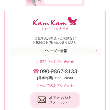
ご見学のお申込・ご相談など
お気軽にお問い合わせください
ブリーダー情報
お電話でのお問い合わせ
[営業時間] 9:00～20:00
メールでのお問い合わせ