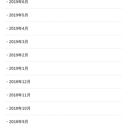
2019年6月
2019年5月
2019年4月
2019年3月
2019年2月
2019年1月
2018年12月
2018年11月
2018年10月
2018年9月