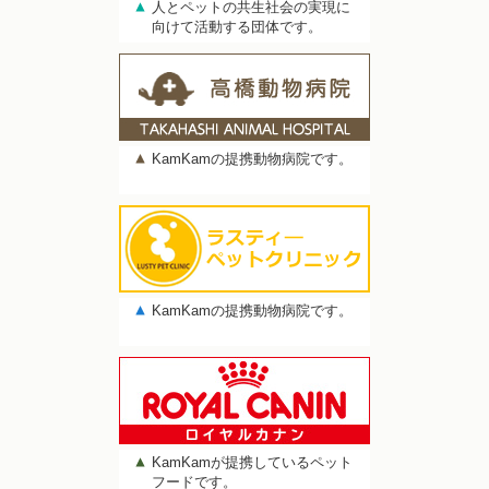
人とペットの共生社会の実現に
向けて活動する団体です。
KamKamの提携動物病院です。
KamKamの提携動物病院です。
KamKamが提携しているペット
フードです。