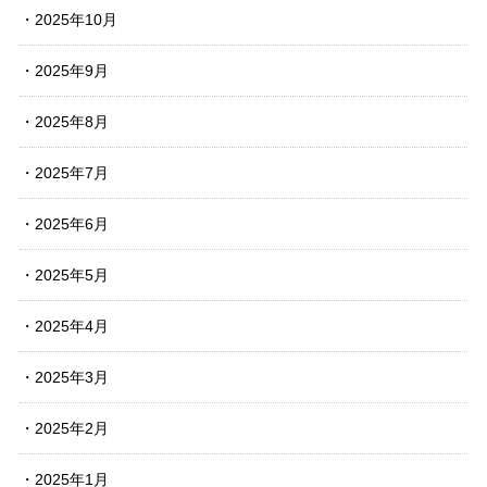
2025年10月
2025年9月
2025年8月
2025年7月
2025年6月
2025年5月
2025年4月
2025年3月
2025年2月
2025年1月