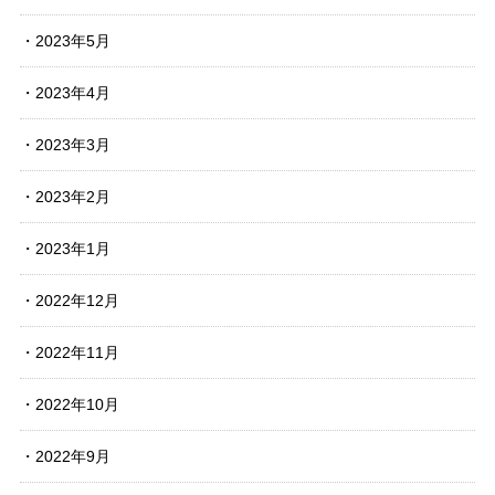
2023年5月
2023年4月
2023年3月
2023年2月
2023年1月
2022年12月
2022年11月
2022年10月
2022年9月